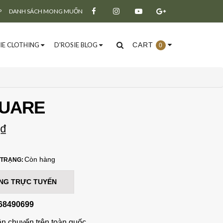
P
DANH SÁCH MONG MUỐN
IE CLOTHING
D'ROSIE BLOG
CART
0
QUARE
Đăng ký
Đăng nhập
₫
Còn hàng
 TRẠNG:
NG TRỰC TUYẾN
68490699
ận chuyển trên toàn quốc