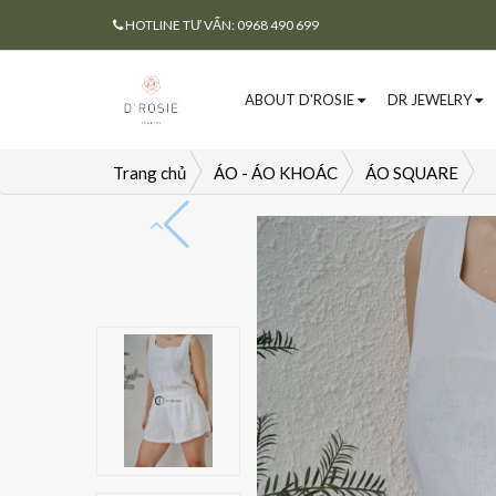
HOTLINE TƯ VẤN: 0968 490 699
ABOUT D'ROSIE
DR JEWELRY
Trang chủ
ÁO - ÁO KHOÁC
ÁO SQUARE