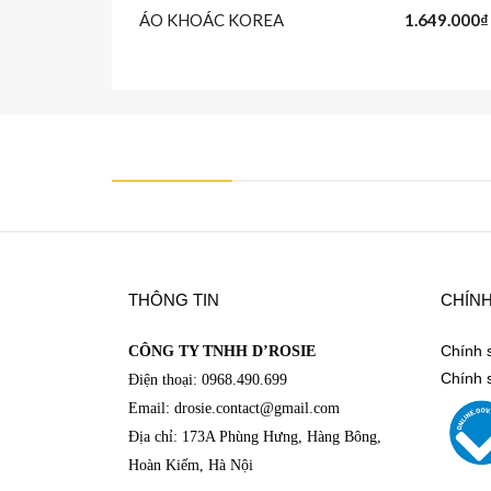
ÁO KHOÁC KOREA
1.649.000₫
https://www.facebook.com/DRosieFineJewelry
THÔNG TIN
CHÍN
Chính 
CÔNG TY TNHH D’ROSIE
Chính 
Điện thoại: 0968.490.699
Email: drosie.contact@
gmail.com
Địa chỉ: 173A Phùng Hưng, Hàng Bông,
Hoàn Kiếm, Hà Nội