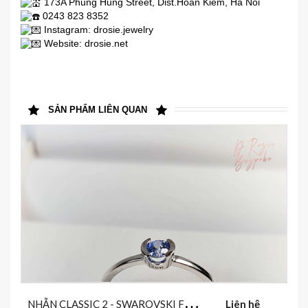
173A Phung Hung Street, Dist.Hoan Kiem, Ha Noi
0243 823 8352
Instagram: drosie.jewelry
Website:
drosie.net
SẢN PHẨM LIÊN QUAN
N
HẪN CLASSIC 2 - SWAROVSKI FANCY BLUE
Liên hệ