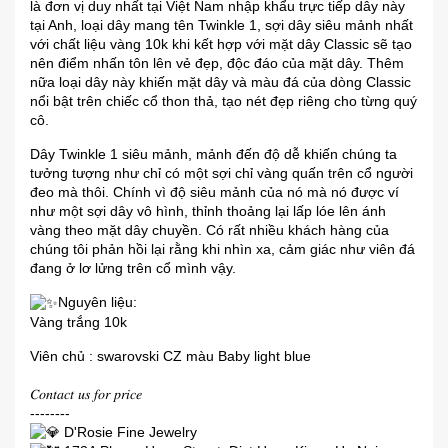
là đơn vị duy nhất tại Việt Nam nhập khẩu trực tiếp dây này
tại Anh, loại dây mang tên Twinkle 1, sợi dây siêu mảnh nhất
với chất liệu vàng 10k khi kết hợp với mặt dây Classic sẽ tạo
nên điểm nhấn tôn lên vẻ đẹp, độc đáo của mặt dây. Thêm
nữa loại dây này khiến mặt dây và màu đá của dòng Classic
nổi bật trên chiếc cổ thon thả, tạo nét đẹp riêng cho từng quý
cô.
Dây Twinkle 1 siêu mảnh, mảnh đến độ dễ khiến chúng ta
tưởng tượng như chỉ có một sợi chỉ vàng quấn trên cổ người
đeo mà thôi. Chính vì độ siêu mảnh của nó mà nó được ví
như một sợi dây vô hình, thỉnh thoảng lại lấp lóe lên ánh
vàng theo mặt dây chuyền. Có rất nhiều khách hàng của
chúng tôi phản hồi lại rằng khi nhìn xa, cảm giác như viên đá
đang ở lơ lửng trên cổ mình vậy.
Nguyên liệu:
Vàng trắng 10k
Viên chủ : swarovski CZ màu Baby light blue
𝐶𝑜𝑛𝑡𝑎𝑐𝑡 𝑢𝑠 𝑓𝑜𝑟 𝑝𝑟𝑖𝑐𝑒
--------
D'Rosie Fine Jewelry