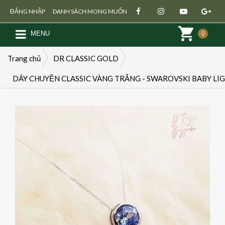
ĐĂNG NHẬP
DANH SÁCH MONG MUỐN
MENU
0
Trang chủ
DR CLASSIC GOLD
DÂY CHUYỀN CLASSIC VÀNG TRẮNG - SWAROVSKI BABY LI
Đăng ký
Đăng nhập