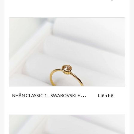
N
HẪN CLASSIC 1 - SWAROVSKI FANCY YELLOW
Liên hệ