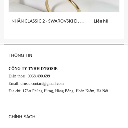
N
HẪN CLASSIC 2 - SWAROVSKI DARK RED
Liên hệ
THÔNG TIN
CÔNG TY TNHH D’ROSIE
Điện thoại: 0968.490.699
Email: drosie.contact@
gmail.com
Địa chỉ: 173A Phùng Hưng, Hàng Bông, Hoàn Kiếm, Hà Nội
CHÍNH SÁCH