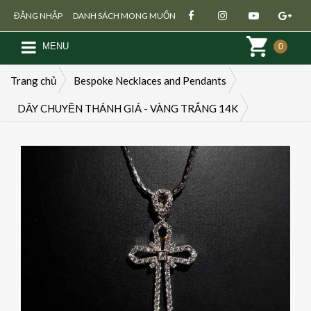
ĐĂNG NHẬP
DANH SÁCH MONG MUỐN
MENU
0
Trang chủ
Bespoke Necklaces and Pendants
DÂY CHUYỀN THÁNH GIÁ - VÀNG TRẮNG 14K
Đăng ký
Đăng nhập