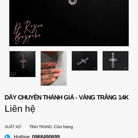
DÂY CHUYỀN THÁNH GIÁ - VÀNG TRẮNG 14K
Liên hệ
Còn hàng
XUẤT XỨ:
TÌNH TRẠNG:
Hotline:
0968490699