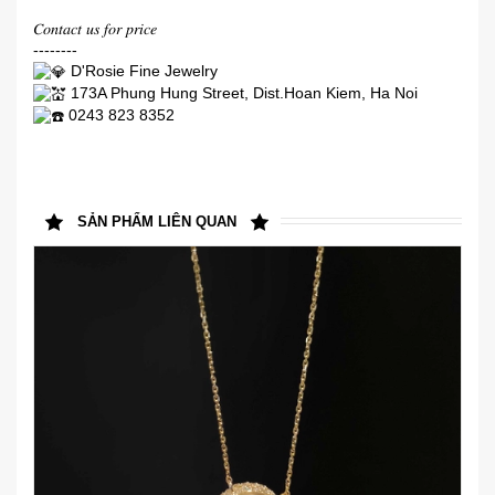
𝐶𝑜𝑛𝑡𝑎𝑐𝑡 𝑢𝑠 𝑓𝑜𝑟 𝑝𝑟𝑖𝑐𝑒
--------
D'Rosie Fine Jewelry
173A Phung Hung Street, Dist.Hoan Kiem, Ha Noi
0243 823 8352
SẢN PHẨM LIÊN QUAN