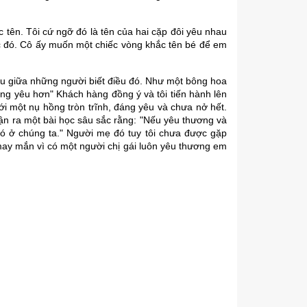
tên. Tôi cứ ngỡ đó là tên của hai cặp đôi yêu nhau
ác đó. Cô ấy muốn một chiếc vòng khắc tên bé để em
iệu giữa những người biết điều đó. Như một bông hoa
g yêu hơn" Khách hàng đồng ý và tôi tiến hành lên
i một nụ hồng tròn trĩnh, đáng yêu và chưa nở hết.
hận ra một bài học sâu sắc rằng: "Nếu yêu thương và
đó ở chúng ta." Người mẹ đó tuy tôi chưa được gặp
 may mắn vì có một người chị gái luôn yêu thương em