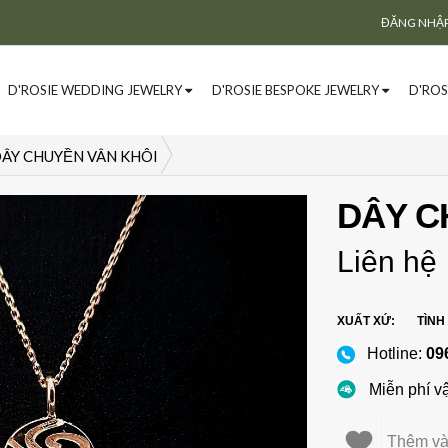
ĐĂNG NHẬ
D'ROSIE WEDDING JEWELRY
D'ROSIE BESPOKE JEWELRY
D'ROS
ÂY CHUYỀN VÂN KHÔI
DÂY C
Liên hệ
XUẤT XỨ:
TÌNH
Hotline:
09
Miễn phí v
Thêm và