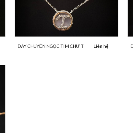
DÂY CHUYỀN NGỌC TÍM CHỮ T
Liên hệ