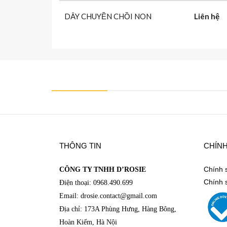
DÂY CHUYỀN CHỒI NON
Liên hệ
https://www.facebook.com/DRosieFineJewelry
THÔNG TIN
CHÍN
Chính 
CÔNG TY TNHH D’ROSIE
Chính 
Điện thoại: 0968.490.699
Email: drosie.contact@
gmail.com
Địa chỉ: 173A Phùng Hưng, Hàng Bông,
Hoàn Kiếm, Hà Nội