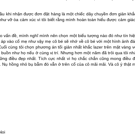
ầu khi nhận được đơn đặt hàng là một chiếc dây chuyền đơn giản khắc 
 như vỡ òa cảm xúc vì tôi biết rằng mình hoàn toàn hiểu được cảm gi
vào vấn đề, mình nghĩ mình nên chọn một biểu tượng nào đó như tín h
 áp vào cổ mẹ như vậy mẹ cô bé sẽ nhớ về cô bé với một hình ảnh đán
ối cùng tôi chọn phương án tối giản nhất khắc lazer trên mặt vàng vớ
sẽ buồn như họ nếu ở cùng vị trí. Nhưng hơn một năm đã trôi qua tôi n
hững điều đẹp nhất. Tích cực nhất vì họ chắc chắn cũng mong điều 
y. Nụ hồng nhỏ bụ bẫm đó vẫn ở trên cổ của cô mãi mãi. Và cô ý thật
Noi