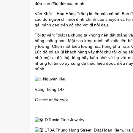
đứa con đầu đời của mình.
Vân Khôi _ Hoa Hồng Trắng là tên của cô bé. Ban đ
sau đó người chị mới đính chính câu chuyện và tôi
gái mình đeo trên cổ cho vơi đi nỗi đau.
Tôi tư vấn: "thật ra chúng ta không nên đặt thẳng 
hồng chẳng hạn. Mặt sau lưng mình sẽ khắc tên bé
ý tưởng. Chọn một biểu tượng hoa hồng phù hợp. Cu
Lúc đó tôi an ủi khách hàng vậy thôi chứ tôi cũng 
nhớ một ai đó thật lòng hãy luôn nhớ về họ với n
nhưng tôi tin cô ấy cũng đã thấu hiểu được điều nà
mình.
Nguyên liệu:
Vàng hồng 14k
𝐶𝑜𝑛𝑡𝑎𝑐𝑡 𝑢𝑠 𝑓𝑜𝑟 𝑝𝑟𝑖𝑐𝑒
--------
D'Rosie Fine Jewelry
173A Phung Hung Street, Dist.Hoan Kiem, Ha 