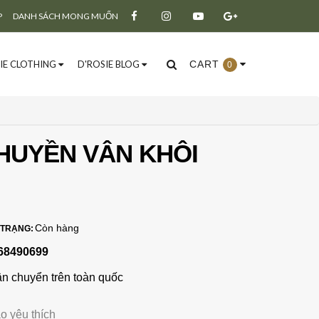
P
DANH SÁCH MONG MUỐN
IE CLOTHING
D'ROSIE BLOG
CART
0
HUYỀN VÂN KHÔI
Đăng ký
Đăng nhập
Còn hàng
 TRẠNG:
68490699
ận chuyển trên toàn quốc
o yêu thích