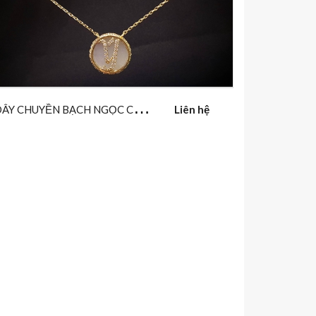
D
ÂY CHUYỀN BẠCH NGỌC CHỮ Ý
Liên hệ