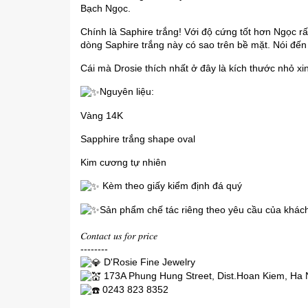
Bạch Ngọc.
Chính là Saphire trắng! Với độ cứng tốt hơn Ngọc r
dòng Saphire trắng này có sao trên bề mặt. Nói đến
Cái mà Drosie thích nhất ở đây là kích thước nhỏ xi
Nguyên liệu:
Vàng 14K
Sapphire trắng shape oval
Kim cương tự nhiên
Kèm theo giấy kiểm định đá quý
Sản phẩm chế tác riêng theo yêu cầu của khác
𝐶𝑜𝑛𝑡𝑎𝑐𝑡 𝑢𝑠 𝑓𝑜𝑟 𝑝𝑟𝑖𝑐𝑒
--------
D'Rosie Fine Jewelry
173A Phung Hung Street, Dist.Hoan Kiem, Ha 
0243 823 8352