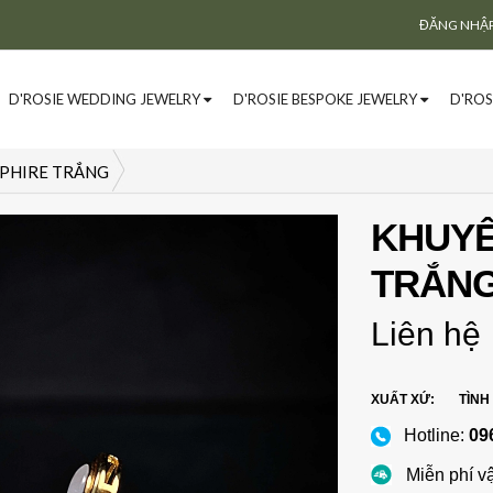
ĐĂNG NHẬ
D'ROSIE WEDDING JEWELRY
D'ROSIE BESPOKE JEWELRY
D'ROS
PPHIRE TRẮNG
KHUYÊ
TRẮN
Liên hệ
XUẤT XỨ:
TÌNH
Hotline:
09
Miễn phí v