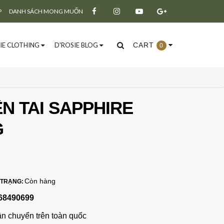
P
DANH SÁCH MONG MUỐN
IE CLOTHING
D'ROSIE BLOG
CART
0
N TAI SAPPHIRE
G
Đăng ký
Đăng nhập
Còn hàng
 TRẠNG:
68490699
ận chuyển trên toàn quốc