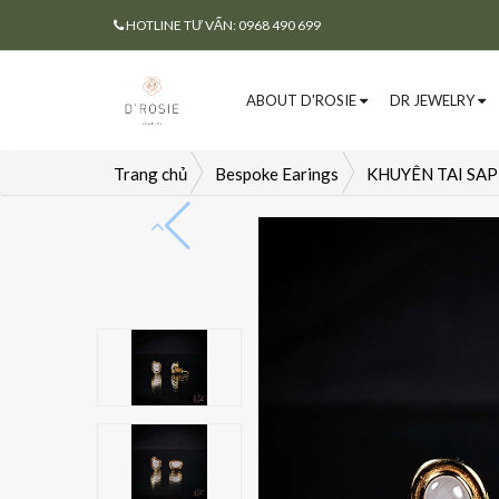
HOTLINE TƯ VẤN: 0968 490 699
ABOUT D'ROSIE
DR JEWELRY
Trang chủ
Bespoke Earings
KHUYÊN TAI SA