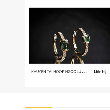
K
HUYÊN TAI HOOP NGỌC LỤC BẢO
Liên hệ