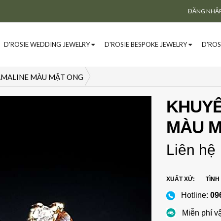
ĐĂNG NHẬ
D'ROSIE WEDDING JEWELRY
D'ROSIE BESPOKE JEWELRY
D'ROS
AMALINE MÀU MẬT ONG
KHUYÊ
MÀU M
Liên hệ
XUẤT XỨ:
TÌNH
Hotline:
09
Miễn phí v