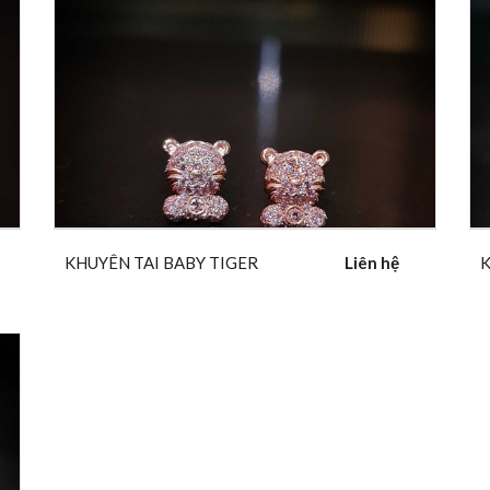
KHUYÊN TAI BABY TIGER
Liên hệ
K