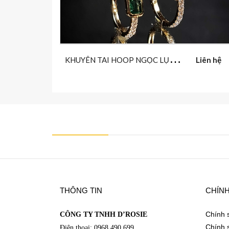
K
HUYÊN TAI HOOP NGỌC LỤC BẢO
Liên hệ
https://www.facebook.com/DRosieFineJewelry
THÔNG TIN
CHÍN
Chính 
CÔNG TY TNHH D’ROSIE
Chính 
Điện thoại: 0968.490.699