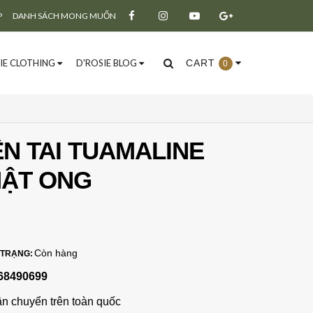
P
DANH SÁCH MONG MUỐN
IE CLOTHING
D'ROSIE BLOG
CART
0
N TAI TUAMALINE
ẬT ONG
Đăng ký
Đăng nhập
Còn hàng
 TRẠNG:
68490699
ận chuyển trên toàn quốc