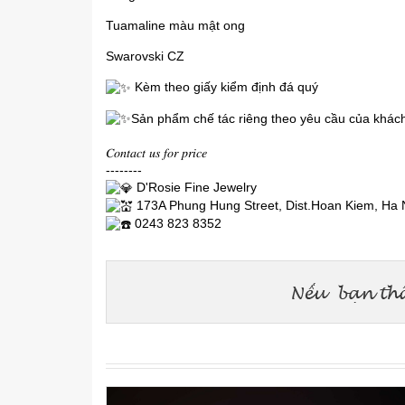
Tuamaline màu mật ong
Swarovski CZ
Kèm theo giấy kiểm định đá quý
Sản phẩm chế tác riêng theo yêu cầu của khác
𝐶𝑜𝑛𝑡𝑎𝑐𝑡 𝑢𝑠 𝑓𝑜𝑟 𝑝𝑟𝑖𝑐𝑒
--------
D'Rosie Fine Jewelry
173A Phung Hung Street, Dist.Hoan Kiem, Ha 
0243 823 8352