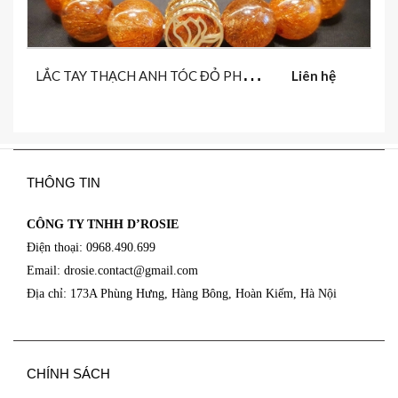
L
ẮC TAY THẠCH ANH TÓC ĐỎ PHỐI CÙNG CHARM HOA MỘC LAN
Liên hệ
THÔNG TIN
CÔNG TY TNHH D’ROSIE
Điện thoại: 0968.490.699
Email: drosie.contact@
gmail.com
Địa chỉ: 173A Phùng Hưng, Hàng Bông, Hoàn Kiếm, Hà Nội
CHÍNH SÁCH