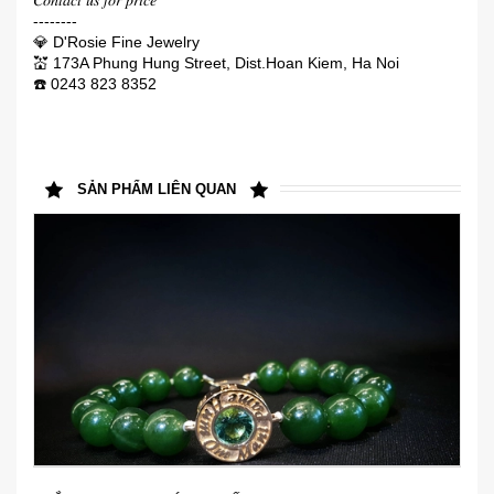
𝐶𝑜𝑛𝑡𝑎𝑐𝑡 𝑢𝑠 𝑓𝑜𝑟 𝑝𝑟𝑖𝑐𝑒
--------
💎 D'Rosie Fine Jewelry
💒 173A Phung Hung Street, Dist.Hoan Kiem, Ha Noi
☎️ 0243 823 8352
SẢN PHẨM LIÊN QUAN