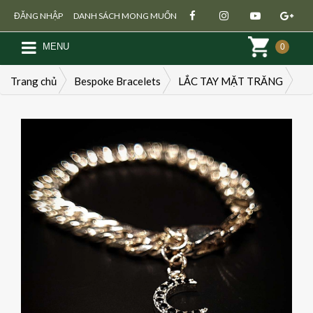
ĐĂNG NHẬP
DANH SÁCH MONG MUỐN
MENU
0
Trang chủ
Bespoke Bracelets
LẮC TAY MẶT TRĂNG
Đăng ký
Đăng nhập