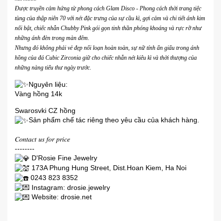
Được truyền cảm hứng từ phong cách Glam Disco - Phong cách thời trang tiệc
tùng của thập niên 70 với nét đặc trưng của sự cầu kì, gợi cảm và chi tiết ánh kim
nổi bật, chiếc nhẫn Chubby Pink gói gọn tinh thần phóng khoáng và rực rỡ như
những ánh đèn trong màn đêm.
Nhưng đó không phải vẻ đẹp nổi loạn hoàn toàn, sự nữ tính ẩn giấu trong ánh
hồng của đá Cubic Zirconia giữ cho chiếc nhẫn nét kiêu kì và thời thượng của
những nàng tiểu thư ngày trước.
Nguyên liệu:
Vàng hồng 14k
Swarosvki CZ hồng
Sản phẩm chế tác riêng theo yêu cầu của khách hàng.
𝐶𝑜𝑛𝑡𝑎𝑐𝑡 𝑢𝑠 𝑓𝑜𝑟 𝑝𝑟𝑖𝑐𝑒
--------
D'Rosie Fine Jewelry
173A Phung Hung Street, Dist.Hoan Kiem, Ha Noi
0243 823 8352
Instagram: drosie.jewelry
Website:
drosie.net