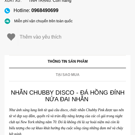
Còn hàng
XUẤT XỨ:
TÌNH TRẠNG:
Hotline:
0968490699
Miễn phí vận chuyển trên toàn quốc
Thêm vào yêu thích
THÔNG TIN SẢN PHẨM
TẠI SAO MUA
NHẪN CHUBBY DISCO - ĐÁ HỒNG ĐÍNH
NỬA ĐAI NHẪN
Như ánh sáng lung linh từ quả cầu disco, chiếc nhẫn Chubby Pink được tạo nên
từ vẻ đẹp say đắm, quyến rũ và tràn đầy năng lượng của các cô gái trong night
club tại New York những năm 70. Đó là không chỉ là sự hoài niệm mà còn là
biểu tượng cho sự khao khát hưởng thụ cuộc sống cùng những đam mê và cháy
hết mình.