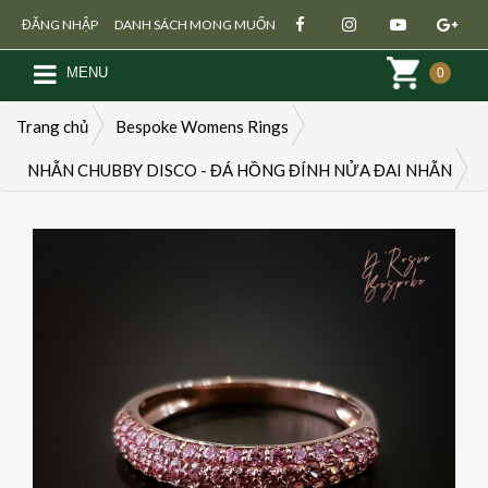
ĐĂNG NHẬP
DANH SÁCH MONG MUỐN
MENU
0
Trang chủ
Bespoke Womens Rings
NHẪN CHUBBY DISCO - ĐÁ HỒNG ĐÍNH NỬA ĐAI NHẪN
Đăng ký
Đăng nhập