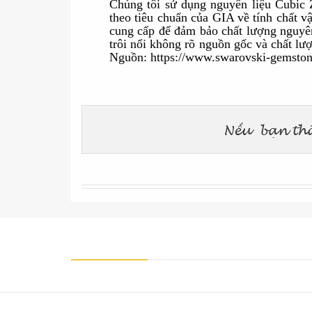
C
húng tôi s
ử dụng
nguyên liệu
Cubic 
theo tiêu chuẩn của GIA về tính chất v
cung cấp để đảm bảo chất lượng nguyên
trôi nổi không rõ nguồn gốc và chất l
Nguồn:
https://www.swarovski-gemston
https://www.facebook.com/DRosieFineJewelry