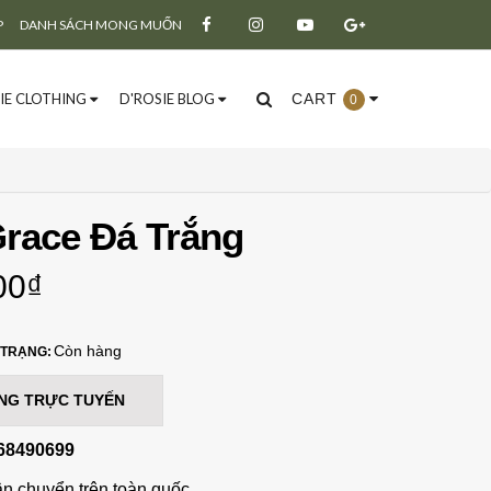
P
DANH SÁCH MONG MUỐN
IE CLOTHING
D'ROSIE BLOG
CART
0
race Đá Trắng
Đăng ký
Đăng nhập
00₫
Còn hàng
 TRẠNG:
NG TRỰC TUYẾN
68490699
ận chuyển trên toàn quốc