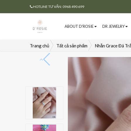
HOTLINE TƯ VẤN: 0968 490 699
ABOUT D'ROSIE
DR JEWELRY
Trang chủ
Tất cả sản phẩm
Nhẫn Grace Đá Tr