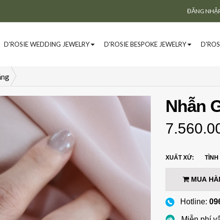
ĐĂNG NHẬ
D'ROSIE WEDDING JEWELRY
D'ROSIE BESPOKE JEWELRY
D'ROS
ắng
Nhẫn G
7.560.0
XUẤT XỨ:
TÌNH
MUA HÀ
Hotline:
09
Miễn phí v