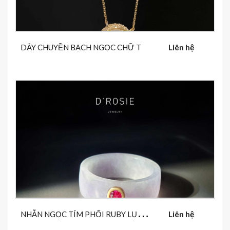
DÂY CHUYỀN BẠCH NGỌC CHỮ T
Liên hệ
N
HẪN NGỌC TÍM PHỐI RUBY LỤC YÊN
Liên hệ