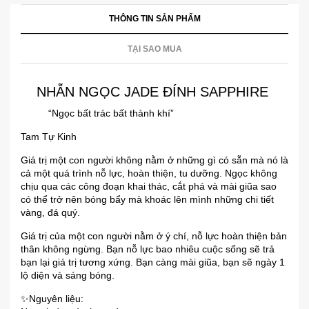
THÔNG TIN SẢN PHẨM
TẠI SAO MUA
NHẪN NGỌC JADE ĐÍNH SAPPHIRE
“Ngọc bất trác bất thành khí”
Tam Tự Kinh
Giá trị một con người không nằm ở những gì có sẵn mà nó là
cả một quá trình nỗ lực, hoàn thiện, tu dưỡng. Ngọc không
chịu qua các công đoạn khai thác, cắt phá và mài giũa sao
có thể trở nên bóng bẩy mà khoác lên mình những chi tiết
vàng, đá quý.
Giá trị của một con người nằm ở ý chí, nỗ lực hoàn thiện bản
thân không ngừng. Bạn nỗ lực bao nhiêu cuộc sống sẽ trả
bạn lại giá trị tương xứng. Bạn càng mài giũa, bạn sẽ ngày 1
lộ diện và sáng bóng.
✨️Nguyên liệu: