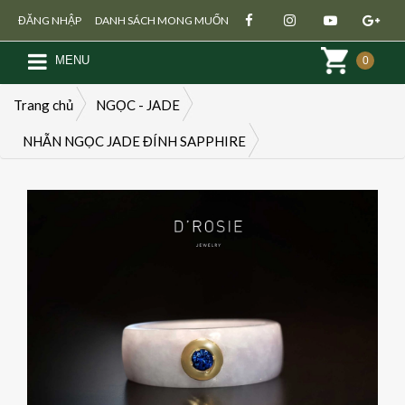
ĐĂNG NHẬP
DANH SÁCH MONG MUỐN
MENU
0
Trang chủ
NGỌC - JADE
NHẪN NGỌC JADE ĐÍNH SAPPHIRE
Đăng ký
Đăng nhập