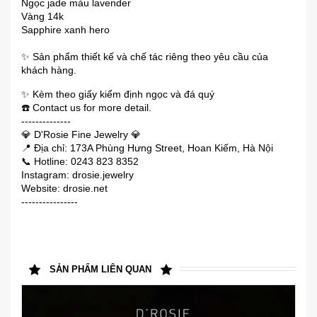
Ngọc jade màu lavender
Vàng 14k
Sapphire xanh hero
✨️ Sản phẩm thiết kế và chế tác riêng theo yêu cầu của
khách hàng.
✨️ Kèm theo giấy kiểm định ngọc và đá quý
☎️ Contact us for more detail.
--------------
💎 D'Rosie Fine Jewelry 💎
📍 Địa chỉ: 173A Phùng Hưng Street, Hoan Kiếm, Hà Nội
📞 Hotline: 0243 823 8352
Instagram: drosie.jewelry
Website: drosie.net
----------------
SẢN PHẨM LIÊN QUAN