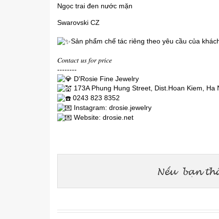
Ngọc trai đen nước mặn
Swarovski CZ
Sản phẩm chế tác riêng theo yêu cầu của khác
𝐶𝑜𝑛𝑡𝑎𝑐𝑡 𝑢𝑠 𝑓𝑜𝑟 𝑝𝑟𝑖𝑐𝑒
--------
D'Rosie Fine Jewelry
173A Phung Hung Street, Dist.Hoan Kiem, Ha 
0243 823 8352
Instagram: drosie.jewelry
Website:
drosie.net