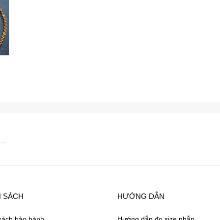
H SÁCH
HƯỚNG DẪN
sách bảo hành
Hướng dẫn đo size nhẫn