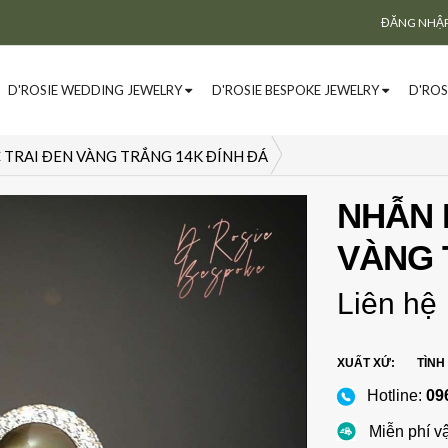
ĐĂNG NHẬ
D'ROSIE WEDDING JEWELRY
D'ROSIE BESPOKE JEWELRY
D'ROS
TRAI ĐEN VÀNG TRẮNG 14K ĐÍNH ĐÁ
NHẪN 
VÀNG 
Liên hệ
XUẤT XỨ:
TÌNH
Hotline:
09
Miễn phí v