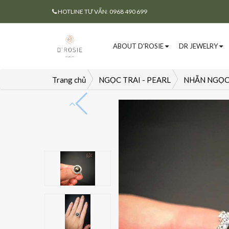
HOTLINE TƯ VẤN: 0968 490 699
ABOUT D'ROSIE
DR JEWELRY
Trang chủ
NGỌC TRAI - PEARL
NHẪN NGỌC 