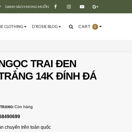
P
DANH SÁCH MONG MUỐN
IE CLOTHING
D'ROSIE BLOG
CART
0
NGỌC TRAI ĐEN
TRẮNG 14K ĐÍNH ĐÁ
Đăng ký
Đăng nhập
Còn hàng
 TRẠNG:
68490699
ận chuyển trên toàn quốc