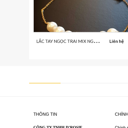
L
ẮC TAY NGỌC TRAI MIX NGỌC LỤC BẢO
Liên hệ
https://www.facebook.com/DRosieFineJewelry
THÔNG TIN
CHÍN
Chính 
CÔNG TY TNHH D’ROSIE