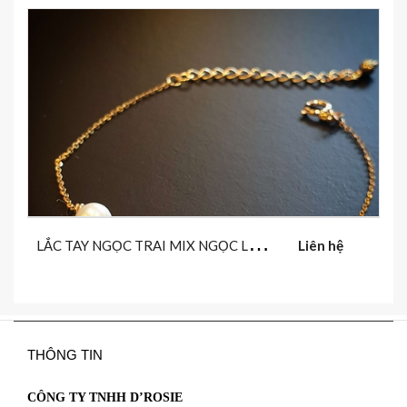
L
ẮC TAY NGỌC TRAI MIX NGỌC LỤC BẢO
Liên hệ
THÔNG TIN
CÔNG TY TNHH D’ROSIE