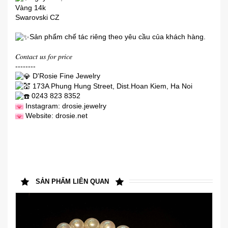
Vàng 14k
Swarovski CZ
Sản phẩm chế tác riêng theo yêu cầu của khách hàng.
𝐶𝑜𝑛𝑡𝑎𝑐𝑡 𝑢𝑠 𝑓𝑜𝑟 𝑝𝑟𝑖𝑐𝑒
--------
D'Rosie Fine Jewelry
173A Phung Hung Street, Dist.Hoan Kiem, Ha Noi
0243 823 8352
Instagram: drosie.jewelry
Website:
drosie.net
SẢN PHẨM LIÊN QUAN