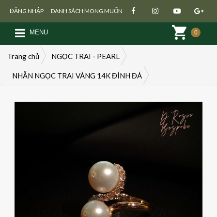
ĐĂNG NHẬP
DANH SÁCH MONG MUỐN
MENU
0
Trang chủ
NGỌC TRAI - PEARL
NHẪN NGỌC TRAI VÀNG 14K ĐÍNH ĐÁ
Đăng ký
Đăng nhập