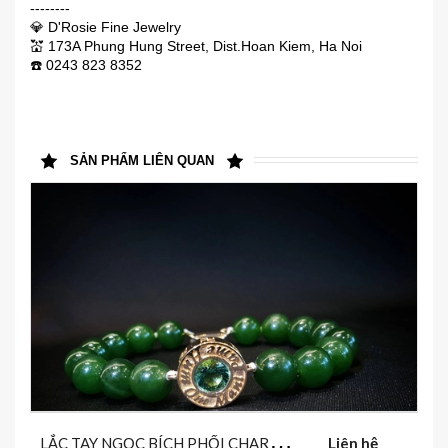
--------
💎 D'Rosie Fine Jewelry
💒 173A Phung Hung Street, Dist.Hoan Kiem, Ha Noi
☎️ 0243 823 8352
SẢN PHẨM LIÊN QUAN
L
ẮC TAY NGỌC BÍCH PHỐI CHARM OMANI PAD MEHUM
Liên hệ