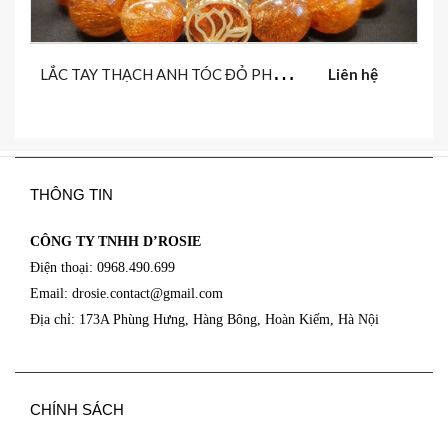
L
ẮC TAY THẠCH ANH TÓC ĐỎ PHỐI CÙNG CHARM HOA MỘC LAN
Liên hệ
THÔNG TIN
CÔNG TY TNHH D’ROSIE
Điện thoại: 0968.490.699
Email: drosie.contact@
gmail.com
Địa chỉ: 173A Phùng Hưng, Hàng Bông, Hoàn Kiếm, Hà Nội
CHÍNH SÁCH