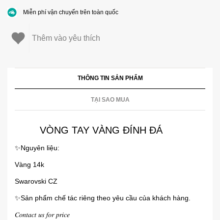
Miễn phí vận chuyển trên toàn quốc
Thêm vào yêu thích
THÔNG TIN SẢN PHẨM
TẠI SAO MUA
VÒNG TAY VÀNG ĐÍNH ĐÁ
✨️Nguyên liệu:
Vàng 14k
Swarovski CZ
✨️Sản phẩm chế tác riêng theo yêu cầu của khách hàng.
𝐶𝑜𝑛𝑡𝑎𝑐𝑡 𝑢𝑠 𝑓𝑜𝑟 𝑝𝑟𝑖𝑐𝑒