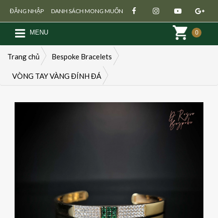
ĐĂNG NHẬP
DANH SÁCH MONG MUỐN
MENU
0
Trang chủ
Bespoke Bracelets
VÒNG TAY VÀNG ĐÍNH ĐÁ
Đăng ký
Đăng nhập