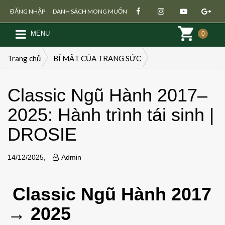
ĐĂNG NHẬP
DANH SÁCH MONG MUỐN
MENU
0
Trang chủ
BÍ MẬT CỦA TRANG SỨC
Classic Ngũ Hành 2017–
BÍ
M
2025: Hành trình tái sinh |
C
Đăng ký
Đăng nhập
DROSIE
T
S
|
14/12/2025,
Admin
1
Classic Ngũ Hành 2017
→ 2025