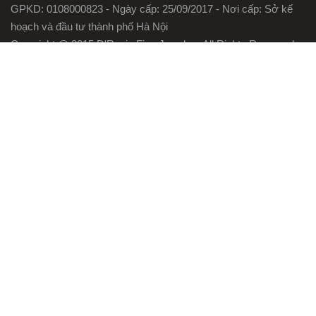
GPKD: 0108000823 - Ngày cấp: 25/09/2017 - Nơi cấp: Sở kế
hoạch và đầu tư thành phố Hà Nội
Copyright @ 2015 D'Rosie Fine Jewelry . All Rights Reserved.